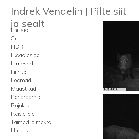
Indrek Vendelin | Pilte siit
ja sealt
Ehitised
Gurmee
HDR
Ilusad asjad
Inimesed
Linnud
Loomad
Maastikud
Panoraamid
Rajakaamera
Reisipildid
Taimed ja makro
Untsus