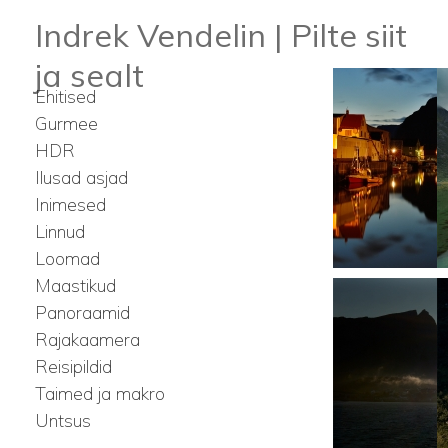
Indrek Vendelin | Pilte siit
ja sealt
Ehitised
Gurmee
HDR
Ilusad asjad
Inimesed
Linnud
Loomad
Maastikud
Panoraamid
Rajakaamera
Reisipildid
Taimed ja makro
Untsus