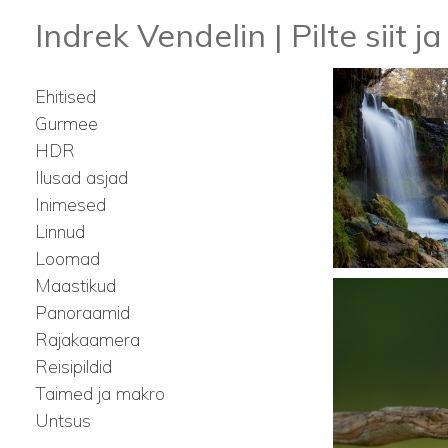
Indrek Vendelin | Pilte siit ja
Ehitised
Gurmee
HDR
Ilusad asjad
Inimesed
Linnud
Loomad
Maastikud
Panoraamid
Rajakaamera
Reisipildid
Taimed ja makro
Untsus