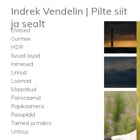
Indrek Vendelin | Pilte siit
ja sealt
Ehitised
Gurmee
HDR
Ilusad asjad
Inimesed
Linnud
Loomad
Maastikud
Panoraamid
Rajakaamera
Reisipildid
Taimed ja makro
Untsus